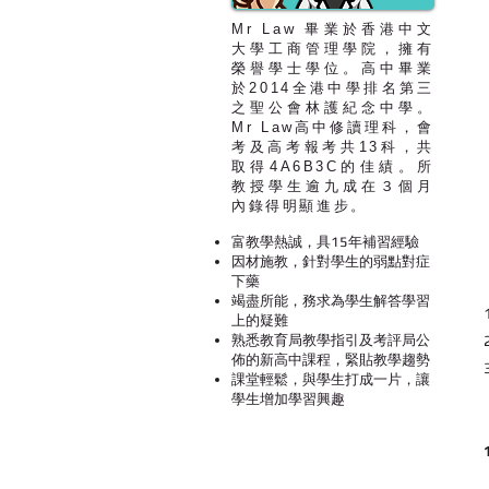
Mr Law 畢業於香港中文
大學工商管理學院，擁有
榮譽學士學位。高中畢業
於2014全港中學排名第三
之聖公會林護紀念中學。
Mr Law高中修讀理科，會
考及高考報考共13科，共
取得4A6B3C的佳績。所
教授學生逾九成在３個月
內錄得明顯進步。
富教學熱誠，具15年補習經驗
因材施教，針對學生的弱點對症
下藥
竭盡所能，務求為學生解答學習
上的疑難
熟悉教育局教學指引及考評局公
佈的新高中課程，緊貼教學趨勢
課堂輕鬆，與學生打成一片，讓
學生增加學習興趣