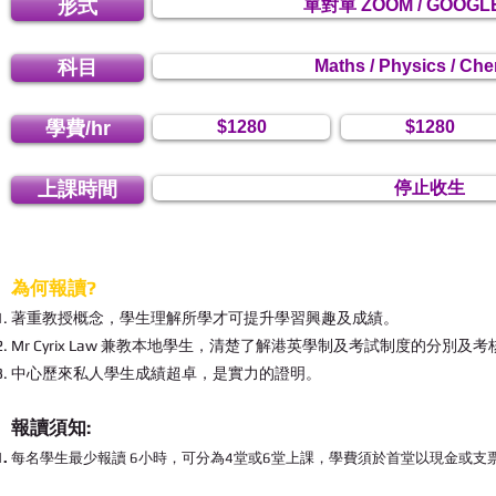
形式
單對單 ZOOM / GOOGL
科目
Maths / Physics / Che
學費/hr
$1280
$1280
上課時間
停止收生
為何報讀?
著重教授概念，學生理解所學才可提升學習興趣及成績。
​Mr Cyrix Law 兼教本地學生，清楚了解港英學制及考試制度的分別及
中心歷來私人學生成績超卓，是實力的證明。
報讀須知:
每名學生最少報讀 6小時，可分為4堂或6堂上課，學費須於首堂以現金或支