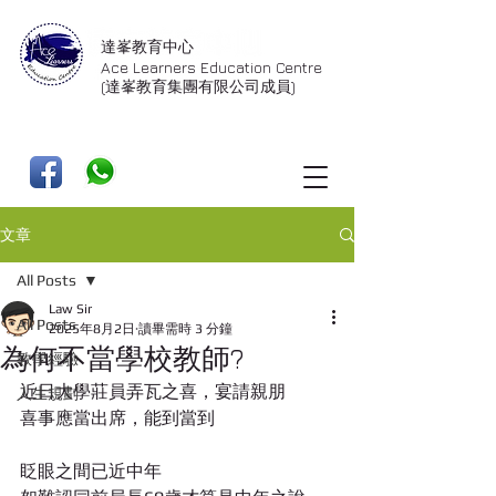
達峯教育中心
Ace Learners Education Centre
(達峯教育集團有限公司成員)
文章
All Posts
Law Sir
All Posts
2025年8月2日
讀畢需時 3 分鐘
為何不當學校教師?
教學經驗
近日大學莊員弄瓦之喜，宴請親朋
人生規劃
喜事應當出席，能到當到
眨眼之間已近中年