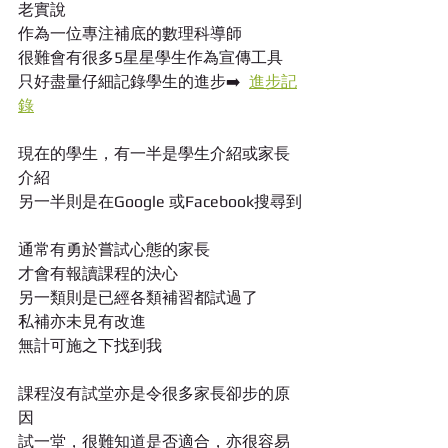
老實說
作為一位專注補底的數理科導師
很難會有很多5星星學生作為宣傳工具
只好盡量仔細記錄學生的進步➡️  
進步記
錄
現在的學生，有一半是學生介紹或家長
介紹
另一半則是在Google 或Facebook搜尋到
通常有勇於嘗試心態的家長
才會有報讀課程的決心
另一類則是已經各類補習都試過了
私補亦未見有改進
無計可施之下找到我
課程沒有試堂亦是令很多家長卻步的原
因
試一堂，很難知道是否適合，亦很容易