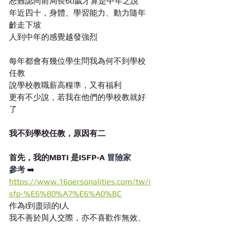
恕難認同前局長60歲才算是中年之說
年近四十，身體、學習能力、動力隨年
齡走下坡
人到中年的感覺越發強烈
每年都會有幾位學生問我為何不到學校
任教
說學校教職薪高糧準，又有福利
更有不少說，若我在他們的學校教就好
了
我不到學校任教，原因有二
首先，我的MBTI 是ISFP-A 
冒險家 
參考 
➡️
https://www.16personalities.com/tw/i
sfp-%E6%80%A7%E6%A0%BC
作為I到盡頭的I人
我不善於與人交際，亦不喜歡作無效、